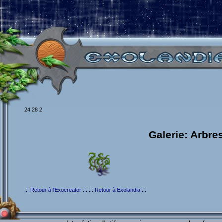
24 28 2
Galerie: Arbre
.:: Retour à l'Exocreator ::.
.:: Retour à Exolandia ::.