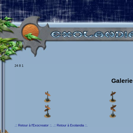
24 8 1
Galeri
.:: Retour à l'Exocreator ::.
.:: Retour à Exolandia ::.